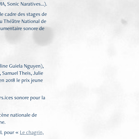
MA, Sonic Naratives…).
le cadre des stages de
du Théâtre National de
ocumentaire sonore de
oline Guiela Nguyen),
, Samuel Theis, Julie
en 2018 le prix jeune
rs.ices sonore pour la
scène nationale de
ne.
GDL pour «
Le chagrin,