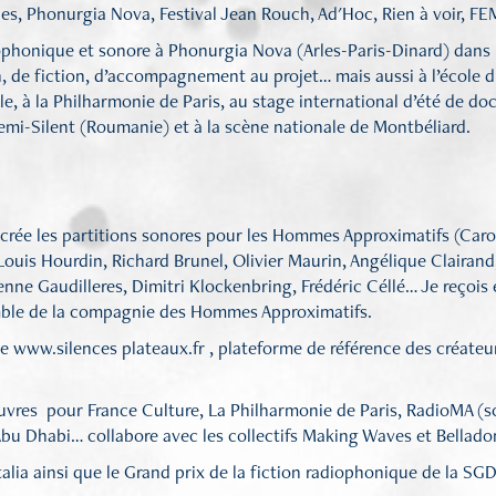
es, Phonurgia Nova, Festival Jean Rouch, Ad'Hoc, Rien à voir, FE
iophonique et sonore à Phonurgia Nova (Arles-Paris-Dinard) dans 
, de fiction, d’accompagnement au projet… mais aussi à l’école 
lle, à la Philharmonie de Paris, au stage international d’été de d
Semi-Silent (Roumanie) et à la scène nationale de Montbéliard.
 crée les partitions sonores pour les Hommes Approximatifs (Car
ouis Hourdin, Richard Brunel, Olivier Maurin, Angélique Clairand
tienne Gaudilleres, Dimitri Klockenbring, Frédéric Céllé… Je reçois 
mble de la compagnie des Hommes Approximatifs.
te www.silences plateaux.fr , plateforme de référence des créateu
 œuvres pour France Culture, La Philharmonie de Paris, RadioMA (
Abu Dhabi… collabore avec les collectifs Making Waves et Bellado
Italia ainsi que le Grand prix de la fiction radiophonique de la S