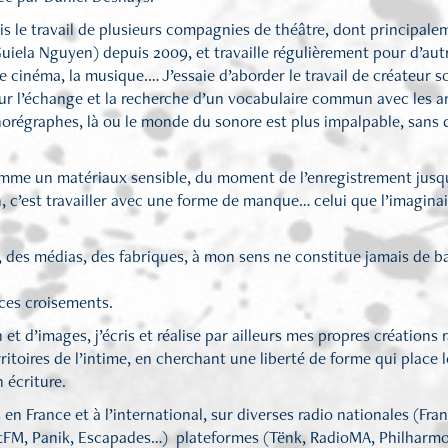
 suis le travail de plusieurs compagnies de théâtre, dont princip
uiela Nguyen) depuis 2009, et travaille régulièrement pour d’aut
e cinéma, la musique.… J’essaie d’aborder le travail de créateur
r l’échange et la recherche d’un vocabulaire commun avec les ar
horégraphes, là ou le monde du sonore est plus impalpable, sans
omme un matériaux sensible, du moment de l’enregistrement jusqu’
n, c’est travailler avec une forme de manque… celui que l’imaginai
, des médias, des fabriques, à mon sens ne constitue jamais de bar
 ces croisements.
 et d’images, j’écris et réalise par ailleurs mes propres création
erritoires de l’intime, en cherchant une liberté de forme qui place 
 écriture.
 en France et à l’international, sur diverses radio nationales (Fra
tFM, Panik, Escapades…) plateformes (Tënk, RadioMA, Philharmo