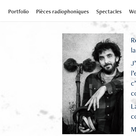
Portfolio
Pièces radiophoniques
Spectacles
Wo
R
l
J
l
c
c
L
c
M