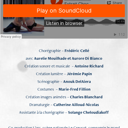
Chorégraphie –
Frédéric Cellé
avec
Aurelie Mouilhade et Aurore Di Bianco
Création sonore et musicale –
Antoine Richard
Création lumière –
Jérémie Papin
Scénographie –
Anouk DelAiera
Costumes –
Marie-Fred Fillion
Création images animées –
Charles Blanchard
Dramaturgie –
Catherine Ailloud-Nicolas
Assistante à la chorégraphie –
Solange Cheloudiakoff
Co-production L’arc, scène nationale Le Creusot, compagnie le grand