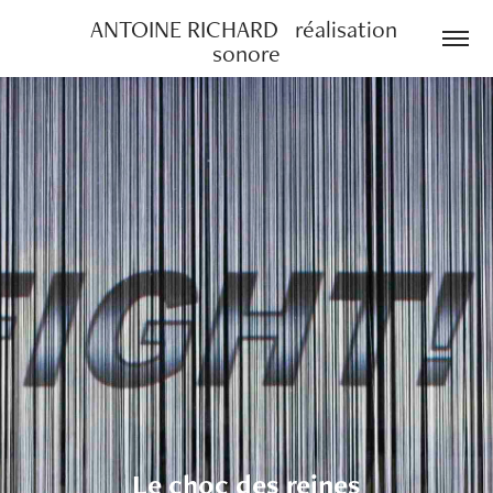
ANTOINE RICHARD   réalisation 
sonore
Le choc des reines