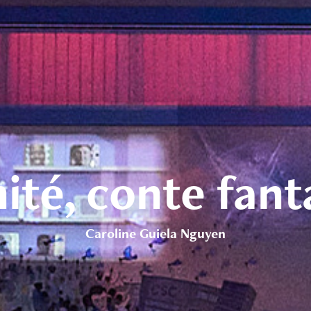
ité, conte fan
Caroline Guiela Nguyen