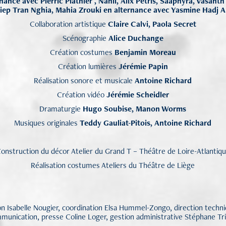
rnance avec Pierric Plathier , Nanii, Alix Petris, Saaphyra, Vasan
iep Tran Nghia, Mahia Zrouki en alternance avec Yasmine Hadj A
Collaboration artistique
Claire Calvi, Paola Secret
Scénographie
Alice Duchange
Création costumes
Benjamin Moreau
Création lumières
Jérémie Papin
Réalisation sonore et musicale
Antoine Richard
Création vidéo
Jérémie Scheidler
Dramaturgie
Hugo Soubise, Manon Worms
Musiques originales
Teddy Gauliat-Pitois, Antoine Richard
onstruction du décor Atelier du Grand T – Théâtre de Loire-Atlantiq
Réalisation costumes Ateliers du Théâtre de Liège
on Isabelle Nougier, coordination Elsa Hummel-Zongo, direction techni
munication, presse Coline Loger, gestion administrative Stéphane Tri