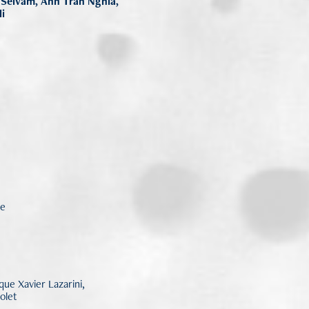
th Selvam, Anh Tran Nghia,
li
ue
que Xavier Lazarini,
olet