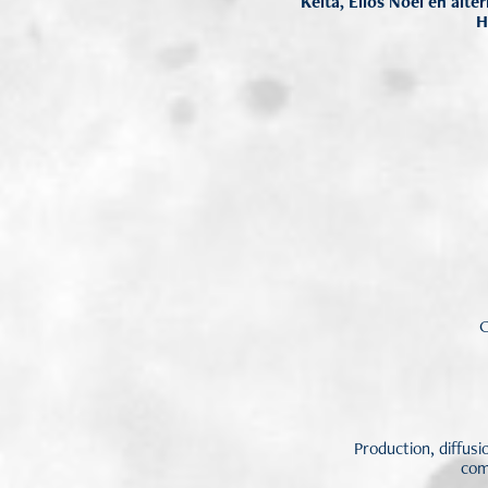
Keita, Elios Noël en alte
H
C
Production, diffusi
com