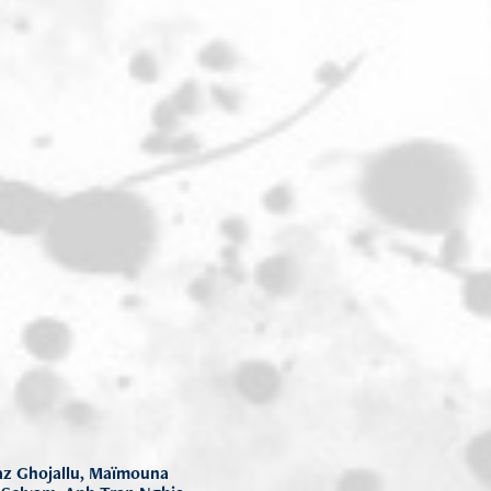
naz Ghojallu, Maïmouna