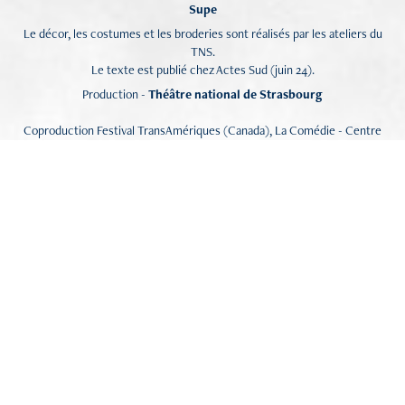
Supe
Le décor, les costumes et les broderies sont réalisés par les ateliers du
TNS.
Le texte est publié chez Actes Sud (juin 24).
Production -
Théâtre national de Strasbourg
Coproduction Festival TransAmériques (Canada), La Comédie - Centre
dramatique national de Reims, Points communs - Nouvelle scène
nationale de Cergy-Pontoise, Théâtres de la Ville du Luxembourg,
Centro dramático nacional de Madrid (Espagne), Piccolo Teatro di
Milano – Teatro d’Europa (Italie), Wiener Festwochen | Freie Republik
Wien - Vienne (Autriche), Théâtre de Liège (Belgique), Théâtre national
de Bretagne - Rennes, Festival d’Avignon, Les Hommes Approximatifs
Avec le concours de l’Odéon - Théâtre de l’Europe, Théâtre Ouvert -
Centre national des dramaturgies contemporaines (CNDC), Maison
Jacques Copeau, musée des Beaux-arts et de la Dentelle d'Alençon et
l’Atelier-Conservatoire National du Point d'Alençon, l’Institut Français de
New Delhi et l’Alliance française de Mumbai