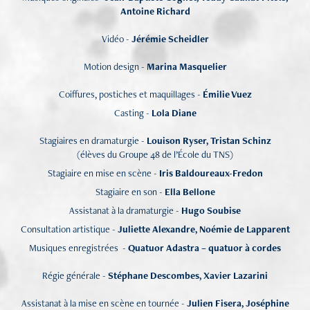
Antoine Richard
Vidéo -
Jérémie Scheidler
Motion design -
Marina Masquelier
Coiffures, postiches et maquillages -
Émilie Vuez
Casting -
Lola Diane
Stagiaires en dramaturgie -
Louison Ryser, Tristan Schinz
(élèves du Groupe 48 de l’École du TNS)
Stagiaire en mise en scène -
Iris Baldoureaux-Fredon
Stagiaire en son -
Ella Bellone
Assistanat à la dramaturgie -
Hugo Soubise
Consultation artistique -
Juliette Alexandre, Noémie de Lapparent
Musiques enregistrées -
Quatuor Adastra – quatuor à cordes
Régie générale -
Stéphane Descombes, Xavier Lazarini
Assistanat à la mise en scène en tournée -
Julien Fisera, Joséphine