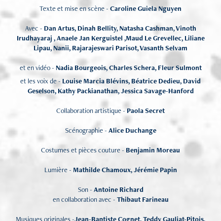
Texte et mise en scène -
Caroline Guiela Nguyen
Avec -
Dan Artus, Dinah Bellity, Natasha Cashman, Vinoth
Irudhayaraj , Anaele Jan Kerguistel ,Maud Le Grevellec, Liliane
Lipau, Nanii, Rajarajeswari Parisot, Vasanth Selvam
et en vidéo -
Nadia Bourgeois, Charles Schera, Fleur Sulmont
et les voix de -
Louise Marcia Blévins, Béatrice Dedieu, David
Geselson, Kathy Packianathan, Jessica Savage-Hanford
Collaboration artistique -
Paola Secret
Scénographie -
Alice Duchange
Costumes et pièces couture -
Benjamin Moreau
Lumière -
Mathilde Chamoux, Jérémie Papin
Son -
Antoine Richard
en collaboration avec -
Thibaut Farineau
Musiques originales -
Jean-Baptiste Cognet, Teddy Gauliat-Pitois,